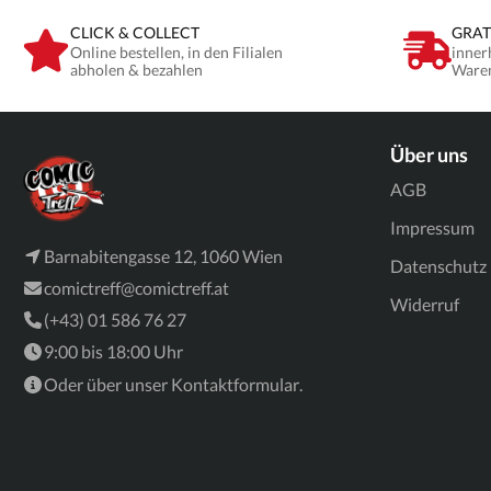
CLICK & COLLECT
GRAT
Online bestellen, in den Filialen
inner
abholen & bezahlen
Ware
Über uns
AGB
Impressum
Barnabitengasse 12, 1060 Wien
Datenschutz
comictreff@comictreff.at
Widerruf
(+43) 01 586 76 27
9:00 bis 18:00 Uhr
Oder über unser
Kontaktformular
.