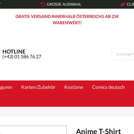
T
GROSSE AUSWAHL
CLI
GRATIS VERSAND INNERHALB ÖSTERREICHS AB 25€
WARENWERT!
HOTLINE
(+43) 01 586 76 27
iguren
Karten/Zubehör
Kostüme
Comics deutsch
Anime T-Shirt