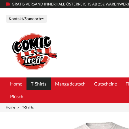
GRATIS VERSAND INNERHALB ÖSTERREICHS AB 25€ WARENWER
Kontakt/Standorte
Home
T-Shirts
Manga deutsch
Gutscheine
F
Plüsch
Home
T-Shirts