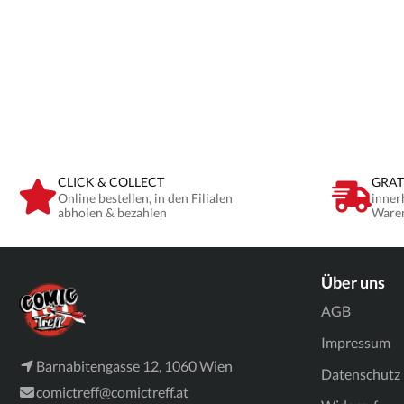
CLICK & COLLECT
GRAT
Online bestellen, in den Filialen
inner
abholen & bezahlen
Ware
Über uns
AGB
Impressum
Barnabitengasse 12, 1060 Wien
Datenschutz
comictreff@comictreff.at