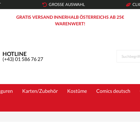
T
GROSSE AUSWAHL
CLI
GRATIS VERSAND INNERHALB ÖSTERREICHS AB 25€
WARENWERT!
HOTLINE
(+43) 01 586 76 27
iguren
Karten/Zubehör
Kostüme
Comics deutsch