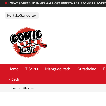
GRATIS VERSAND INNERHALB ÖSTERREICHS AB 25€ WARENWER
Kontakt/Standorte
Home
T-Shirts
Manga deutsch
Gutscheine
F
Plüsch
Home
Über uns