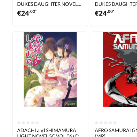
DUKES DAUGHTER NOVEL
DUKES DAUGHTE
SC VOL 03 (C: 0-1-1)
SC VOL 04 (C: 0-1-1
€
24
.00*
€
24
.00*
ADACHI and SHIMAMURA
AFRO SAMURAI GN
LIGHT NOVEL SC VOL 06 (C:
(MR)