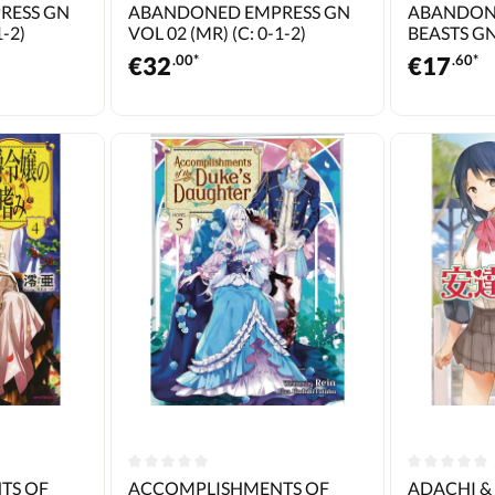
RESS GN
ABANDONED EMPRESS GN
ABANDON
1-2)
VOL 02 (MR) (C: 0-1-2)
BEASTS GN 
€
32
.00*
€
17
.60*
TS OF
ACCOMPLISHMENTS OF
ADACHI 