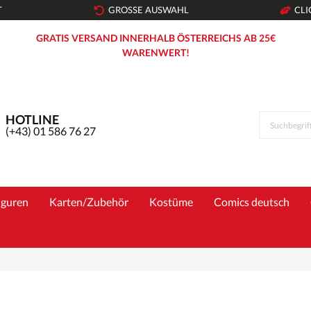
T
GROSSE AUSWAHL
CLI
GRATIS VERSAND INNERHALB ÖSTERREICHS AB 25€
WARENWERT!
HOTLINE
(+43) 01 586 76 27
iguren
Karten/Zubehör
Kostüme
Comics deutsch