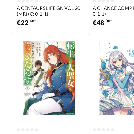
A CENTAURS LIFE GN VOL 20
A CHANCE COMP E
(MR) (C: 0-1-1)
0-1-1)
€
22
.40*
€
48
.00*