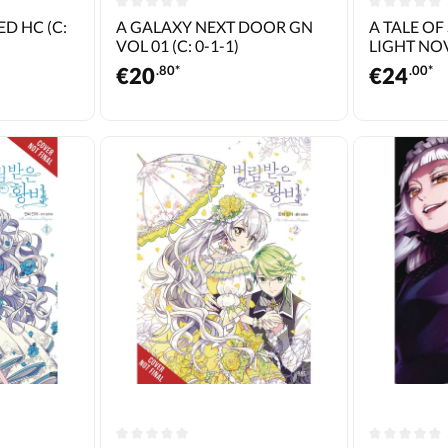
D HC (C:
A GALAXY NEXT DOOR GN
A TALE OF
VOL 01 (C: 0-1-1)
LIGHT NOV
0-1-1)
€
20
.80*
€
24
.00*