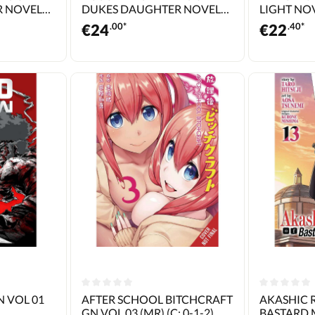
R NOVEL
DUKES DAUGHTER NOVEL
LIGHT NOV
)
SC VOL 05 (C: 0-1-1)
0-1-1)
€
24
.00*
€
22
.40*
 VOL 01
AFTER SCHOOL BITCHCRAFT
AKASHIC 
GN VOL 03 (MR) (C: 0-1-2)
BASTARD 