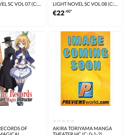
EL SC VOL 07 (C:
LIGHT NOVEL SC VOL 08 (C:
0-1-1)
€
22
.40*
RECORDS OF
AKIRA TORIYAMA MANGA
MAGICAL
THEATER HC (C: 0-1-2)