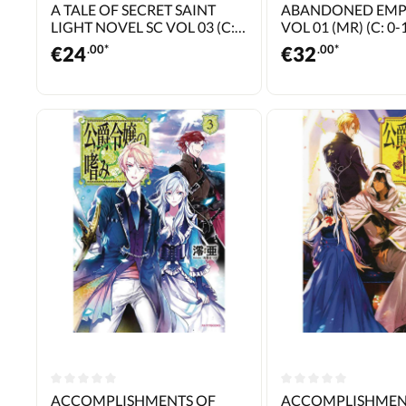
A TALE OF SECRET SAINT
ABANDONED EMP
LIGHT NOVEL SC VOL 03 (C:
VOL 01 (MR) (C: 0-
0-1-1)
€
24
.00*
€
32
.00*
ACCOMPLISHMENTS OF
ACCOMPLISHMEN