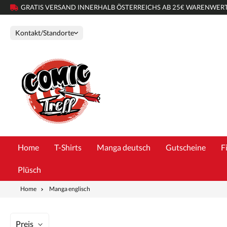
GRATIS VERSAND INNERHALB ÖSTERREICHS AB 25€ WARENWER
Kontakt/Standorte
Home
T-Shirts
Manga deutsch
Gutscheine
F
Plüsch
Home
Manga englisch
Preis