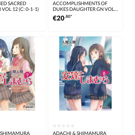
ED SACRED
ACCOMPLISHMENTS OF
VOL 12 (C: 0-1-1)
DUKES DAUGHTER GN VOL
08 (MR) (C: 0-1-0)
€
20
.80*
& SHIMAMURA
ADACHI & SHIMAMURA