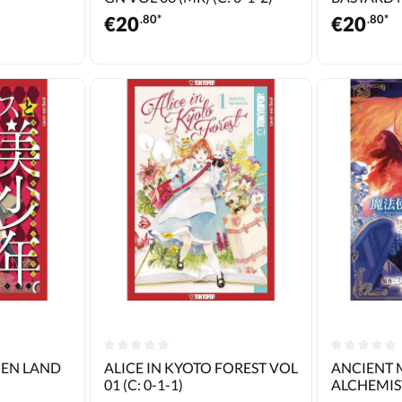
INSTRUCTO
€
20
.80*
€
20
.80*
NEN LAND
ALICE IN KYOTO FOREST VOL
ANCIENT 
01 (C: 0-1-1)
ALCHEMIS
03 (C: 0-1-