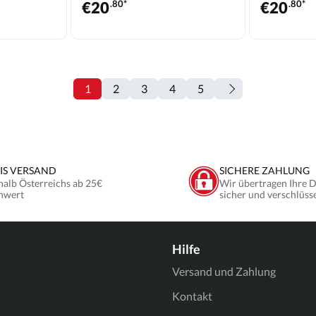
€
20
.80*
€
20
.80*
1
2
3
4
5
IS VERSAND
SICHERE ZAHLUNG
halb Österreichs ab 25€
Wir übertragen Ihre 
nwert
sicher und verschlüss
Hilfe
Versand und Zahlung
Kontakt