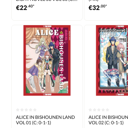
0-1-1)
€
22
.40*
€
32
.00*
ALICE IN BISHOUNEN LAND
ALICE IN BISHOU
VOL 01 (C: 0-1-1)
VOL 02 (C: 0-1-1)