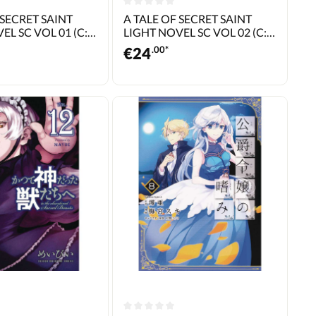
 SECRET SAINT
A TALE OF SECRET SAINT
EL SC VOL 01 (C:
LIGHT NOVEL SC VOL 02 (C:
0-1-1)
€
24
.00*