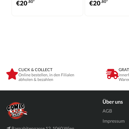
€
20
.80*
€
20
.80*
CLICK & COLLECT
GRAT
Online bestellen, in den Filialen
inner
abholen & bezahlen
Ware
Über uns
AGB
Impressum
Barnabitengasse 12, 1060 Wien