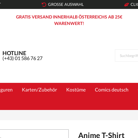
T
GROSSE AUSWAHL
CLI
GRATIS VERSAND INNERHALB ÖSTERREICHS AB 25€
WARENWERT!
HOTLINE
(+43) 01 586 76 27
iguren
Karten/Zubehör
Kostüme
Comics deutsch
Anime T-Shirt