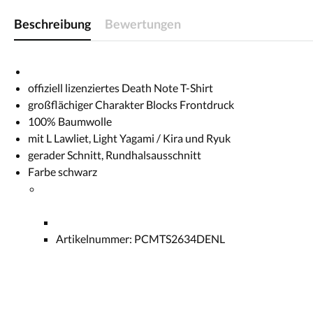
Beschreibung
Bewertungen
offiziell lizenziertes Death Note T-Shirt
großflächiger Charakter Blocks Frontdruck
100% Baumwolle
mit L Lawliet, Light Yagami / Kira und Ryuk
gerader Schnitt, Rundhalsausschnitt
Farbe schwarz
Artikelnummer: PCMTS2634DENL