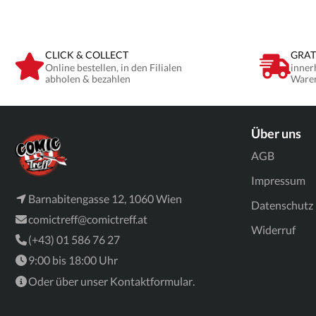
CLICK & COLLECT
GRAT
Online bestellen, in den Filialen
inner
abholen & bezahlen
Ware
Über uns
AGB
Impressum
Barnabitengasse 12, 1060 Wien
Datenschutz
comictreff@comictreff.at
Widerruf
(+43) 01 586 76 27
9:00 bis 18:00 Uhr
Oder über unser
Kontaktformular
.