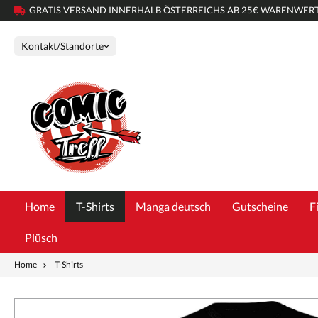
GRATIS VERSAND INNERHALB ÖSTERREICHS AB 25€ WARENWER
Kontakt/Standorte
Home
T-Shirts
Manga deutsch
Gutscheine
F
Plüsch
Home
T-Shirts