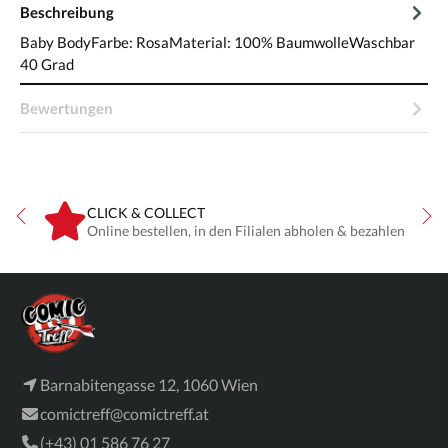
Beschreibung
Baby BodyFarbe: RosaMaterial: 100% BaumwolleWaschbar
40 Grad
Bewertungen
CLICK & COLLECT
ne
Online bestellen, in den Filialen abholen & bezahlen
Barnabitengasse 12, 1060 Wien
comictreff@comictreff.at
(+43) 01 586 76 27